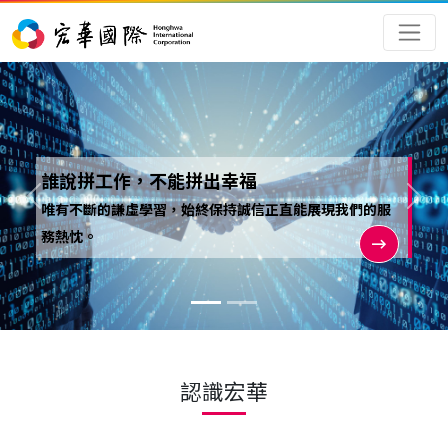
誰說拼工作，不能拼出幸福
Previous
Nex
唯有不斷的謙虛學習，始終保持誠信正直能展現我們的服
務熱忱。
認識宏華