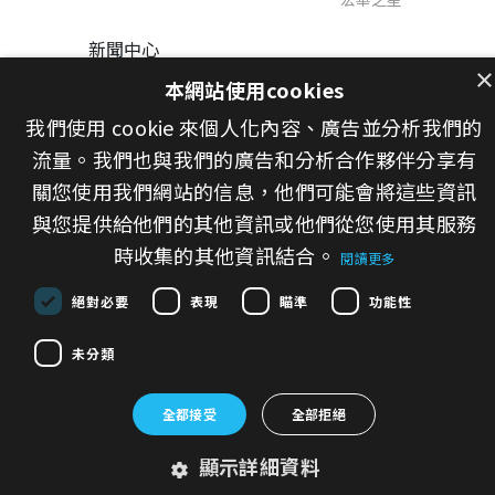
新聞中心
×
最新消息
本網站使用cookies
媒體報導
我們使用 cookie 來個人化內容、廣告並分析我們的
招標資訊
流量。我們也與我們的廣告和分析合作夥伴分享有
關您使用我們網站的信息，他們可能會將這些資訊
與您提供給他們的其他資訊或他們從您使用其服務
時收集的其他資訊結合。
© HongHwa International Corp. All Rights
閱讀更多
Reserved.
絕對必要
表現
瞄準
功能性
未分類
全都接受
全部拒絕
顯示詳細資料