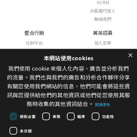
HCRM
AI客服代理人
聯絡我們
整合行銷
菁英招募
社群平台
加入宏華
熱門職缺
×
本網站使用cookies
學習與發展
我們使用 cookie 來個人化內容、廣告並分析我們
幸福職場
宏華之星
的流量。我們也與我們的廣告和分析合作夥伴分享
有關您使用我們網站的信息，他們可能會將這些資
新聞中心
訊與您提供給他們的其他資訊或他們從您使用其服
最新消息
務時收集的其他資訊結合。
閱讀更多
媒體報導
招標資訊
絕對必要
表現
瞄準
功能性
未分類