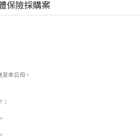
工團體保險採購案
件送至本公司。
下：
。
。