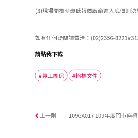
(3)現場開標時最低報價廠商進入底價則
如有任何疑問請電洽：(02)2356-8221#3
請點我下載
#員工團保
#招標文件
上一則
109GA017 109年度門市