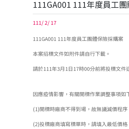
111GA001 111年度員
111
/
2
/
17
111GA001 111年度員工團體保險採購案
本案招標文件如附件請自行下載。
請於111年3月1日17時00分前將投標文
因應疫情影響，有關開標作業調整事項如
(1)開標時廠商不得到場，故無議減價程序
(2)投標廠商填寫標單時，請填入最低價格