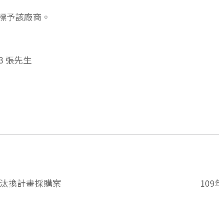
決標予該廠商。
13 張先生
座椅汰換計畫採購案
10