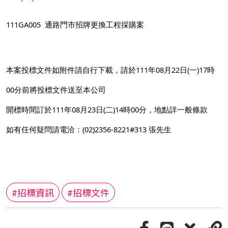
111GA005
通路門市招牌更換工程採購案
111
08
22
(
)17
本案投標文件如附件請自行下載，請於
年
月
日
一
時
00
分前將投標文件送至本公司
111
08
23
(
)14
00
開標時間訂於
年
月
日
二
時
分，地點詳一般條款
(02)2356-8221#313
如有任何疑問請電洽：
張先生
#招標資訊
#招標文件