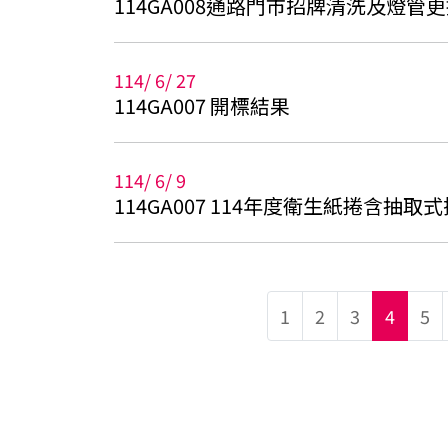
114GA008通路門市招牌清洗及燈
114
/
6
/
27
114GA007 開標結果
114
/
6
/
9
114GA007 114年度衛生紙捲含抽取
1
2
3
4
5