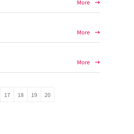
More
More
More
17
18
19
20