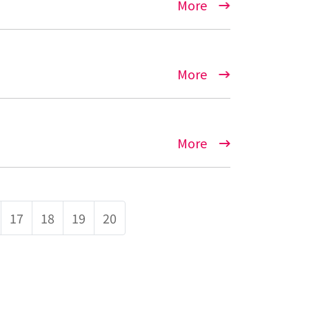
More
More
More
17
18
19
20