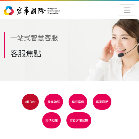
一站式智慧客服
客服焦點
All Post
產業動態
精選案例
專家觀點
疫情相關
宏華客服榮譽